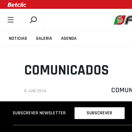
SOBRE A FPB
NOTICIAS
GALERIA
AGENDA
DOCUMENTOS
ÚLTIMAS
COMUNICADOS
COMPETIÇÕES
ASSOCIAÇÕES
CLUBES
COMUNI
6 JUN 2014
AGENTES
AGENDA
SUBSCREVER
SUBSCREVER NEWSLETTER
SELEÇÕES
MINIBASQUETE