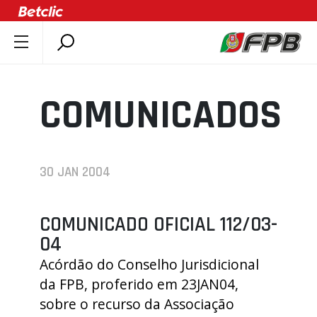
SOBRE A FPB
DOCUMENTOS
COMUNICADOS
ÚLTIMAS
COMPETIÇÕES
ASSOCIAÇÕES
30 JAN 2004
CLUBES
AGENTES
COMUNICADO OFICIAL 112/03-
AGENDA
04
SELEÇÕES
Acórdão do Conselho Jurisdicional
da FPB, proferido em 23JAN04,
MINIBASQUETE
sobre o recurso da Associação
ÁREA TÉCNICA