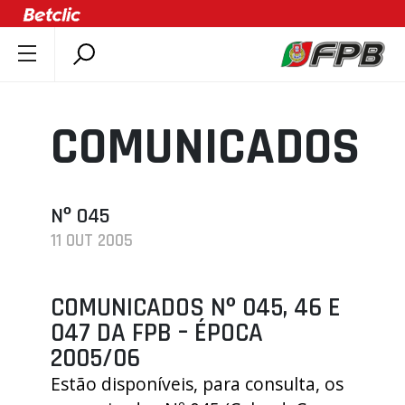
SOBRE A FPB
DOCUMENTOS
COMUNICADOS
ÚLTIMAS
COMPETIÇÕES
ASSOCIAÇÕES
Nº 045
11 OUT 2005
CLUBES
AGENTES
COMUNICADOS Nº 045, 46 E
AGENDA
047 DA FPB – ÉPOCA
SELEÇÕES
2005/06
MINIBASQUETE
Estão disponíveis, para consulta, os
ÁREA TÉCNICA