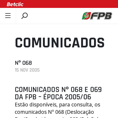
SOBRE A FPB
DOCUMENTOS
COMUNICADOS
ÚLTIMAS
COMPETIÇÕES
ASSOCIAÇÕES
Nº 068
15 NOV 2005
CLUBES
AGENTES
COMUNICADOS Nº 068 E 069
AGENDA
DA FPB – ÉPOCA 2005/06
SELEÇÕES
Estão disponíveis, para consulta, os
MINIBASQUETE
comunicados Nº 068 (Deslocação
ÁREA TÉCNICA