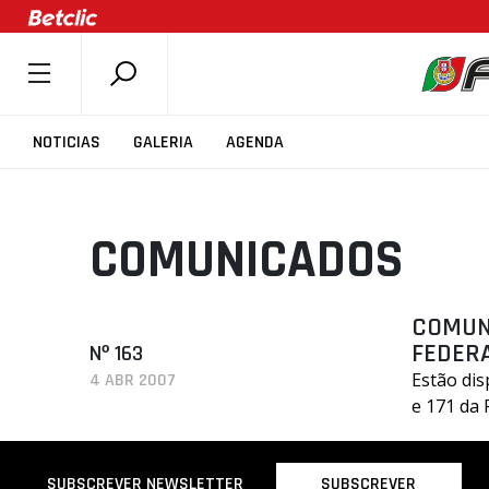
SOBRE A FPB
NOTICIAS
GALERIA
AGENDA
DOCUMENTOS
ÚLTIMAS
COMUNICADOS
COMPETIÇÕES
ASSOCIAÇÕES
CLUBES
COMUNIC
FEDER
Nº 163
AGENTES
Estão dis
4 ABR 2007
AGENDA
e 171 da
SELEÇÕES
MINIBASQUETE
SUBSCREVER
SUBSCREVER NEWSLETTER