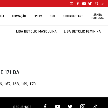
JRNBA
IRA
FORMAÇÃO
FPBTV
3×3
3X3BASKETART
PORTUGAL
LIGA BETCLIC MASCULINA
LIGA BETCLIC FEMININA
 E 171 DA
, 167, 168, 169, 170
SEGUE-NOS