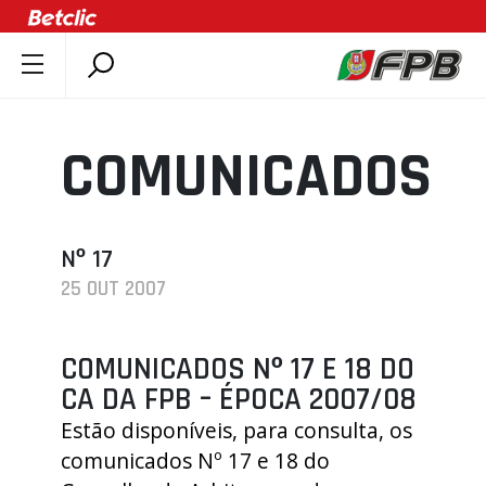
SOBRE A FPB
DOCUMENTOS
COMUNICADOS
ÚLTIMAS
COMPETIÇÕES
ASSOCIAÇÕES
Nº 17
25 OUT 2007
CLUBES
AGENTES
COMUNICADOS Nº 17 E 18 DO
AGENDA
CA DA FPB – ÉPOCA 2007/08
SELEÇÕES
Estão disponíveis, para consulta, os
MINIBASQUETE
comunicados Nº 17 e 18 do
ÁREA TÉCNICA