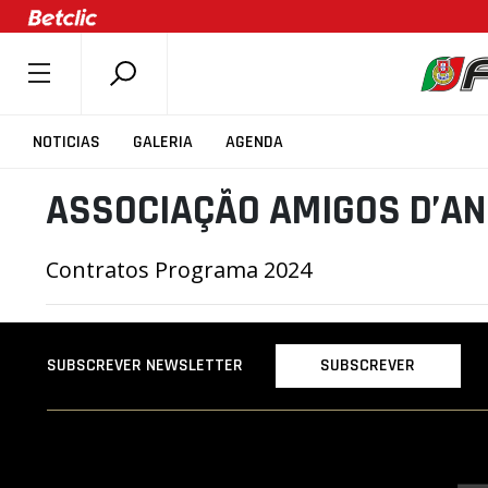
SOBRE A FPB
NOTICIAS
GALERIA
AGENDA
DOCUMENTOS
ASSOCIAÇÃO AMIGOS D’A
ÚLTIMAS
COMPETIÇÕES
Contratos Programa 2024
ASSOCIAÇÕES
CLUBES
AGENTES
SUBSCREVER
SUBSCREVER NEWSLETTER
AGENDA
SELEÇÕES
MINIBASQUETE