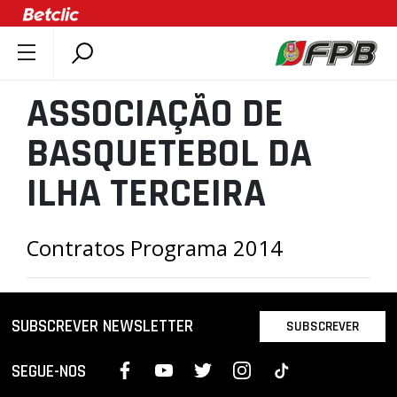
SOBRE A FPB
ASSOCIAÇÃO DE
DOCUMENTOS
BASQUETEBOL DA
ÚLTIMAS
COMPETIÇÕES
ILHA TERCEIRA
ASSOCIAÇÕES
CLUBES
Contratos Programa 2014
AGENTES
AGENDA
SUBSCREVER NEWSLETTER
SELEÇÕES
SUBSCREVER
MINIBASQUETE
SEGUE-NOS
ÁREA TÉCNICA