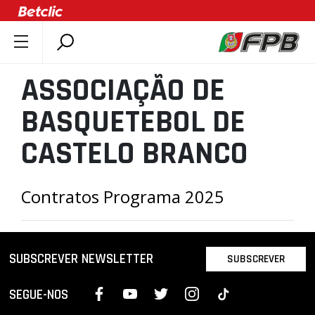
SOBRE A FPB
ASSOCIAÇÃO DE
DOCUMENTOS
BASQUETEBOL DE
ÚLTIMAS
COMPETIÇÕES
CASTELO BRANCO
ASSOCIAÇÕES
CLUBES
Contratos Programa 2025
AGENTES
AGENDA
SUBSCREVER NEWSLETTER
SELEÇÕES
SUBSCREVER
MINIBASQUETE
SEGUE-NOS
ÁREA TÉCNICA