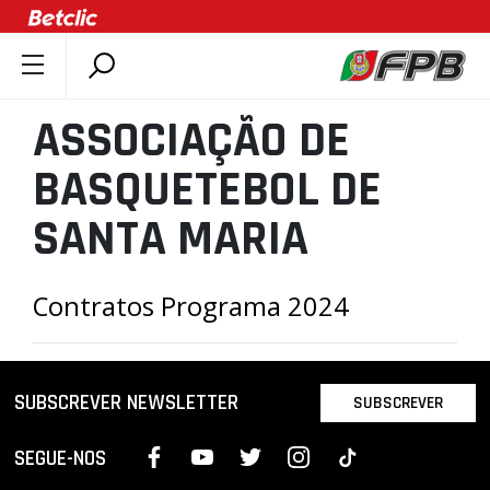
SOBRE A FPB
ASSOCIAÇÃO DE
DOCUMENTOS
BASQUETEBOL DE
ÚLTIMAS
COMPETIÇÕES
SANTA MARIA
ASSOCIAÇÕES
CLUBES
Contratos Programa 2024
AGENTES
AGENDA
SUBSCREVER NEWSLETTER
SELEÇÕES
SUBSCREVER
MINIBASQUETE
SEGUE-NOS
ÁREA TÉCNICA