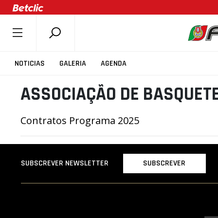
SOBRE A FPB
NOTICIAS
GALERIA
AGENDA
DOCUMENTOS
ASSOCIAÇÃO DE BASQUETE
ÚLTIMAS
COMPETIÇÕES
Contratos Programa 2025
ASSOCIAÇÕES
CLUBES
AGENTES
SUBSCREVER
SUBSCREVER NEWSLETTER
AGENDA
SELEÇÕES
MINIBASQUETE