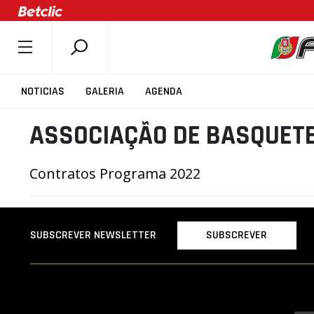
SOBRE A FPB
NOTICIAS
GALERIA
AGENDA
DOCUMENTOS
ASSOCIAÇÃO DE BASQUETE
ÚLTIMAS
COMPETIÇÕES
Contratos Programa 2022
ASSOCIAÇÕES
CLUBES
AGENTES
SUBSCREVER
SUBSCREVER NEWSLETTER
AGENDA
SELEÇÕES
MINIBASQUETE