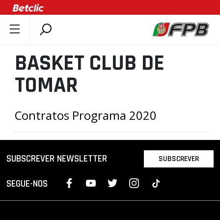
SOBRE A FPB
BASKET CLUB DE
DOCUMENTOS
TOMAR
ÚLTIMAS
COMPETIÇÕES
Contratos Programa 2020
ASSOCIAÇÕES
CLUBES
AGENTES
SUBSCREVER NEWSLETTER
SUBSCREVER
AGENDA
SELEÇÕES
SEGUE-NOS
MINIBASQUETE
ÁREA TÉCNICA