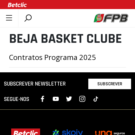
SOBRE A FPB
BEJA BASKET CLUBE
DOCUMENTOS
ÚLTIMAS
Contratos Programa 2025
COMPETIÇÕES
ASSOCIAÇÕES
CLUBES
SUBSCREVER NEWSLETTER
SUBSCREVER
AGENTES
SEGUE-NOS
AGENDA
SELEÇÕES
MINIBASQUETE
ÁREA TÉCNICA