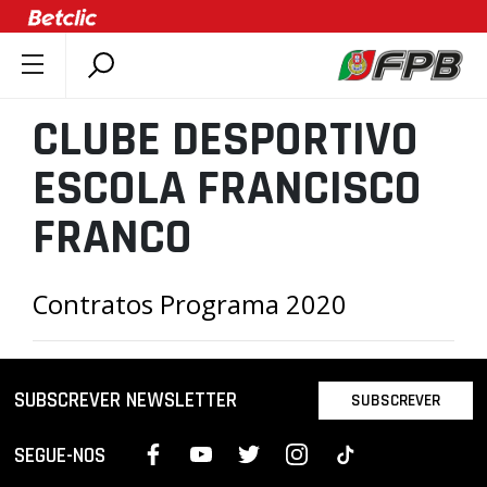
SOBRE A FPB
CLUBE DESPORTIVO
DOCUMENTOS
ESCOLA FRANCISCO
ÚLTIMAS
COMPETIÇÕES
FRANCO
ASSOCIAÇÕES
CLUBES
Contratos Programa 2020
AGENTES
AGENDA
SUBSCREVER NEWSLETTER
SELEÇÕES
SUBSCREVER
MINIBASQUETE
SEGUE-NOS
ÁREA TÉCNICA