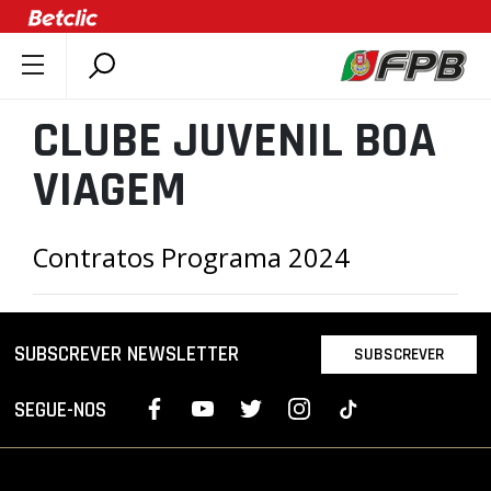
SOBRE A FPB
CLUBE JUVENIL BOA
DOCUMENTOS
VIAGEM
ÚLTIMAS
COMPETIÇÕES
Contratos Programa 2024
ASSOCIAÇÕES
CLUBES
AGENTES
SUBSCREVER NEWSLETTER
SUBSCREVER
AGENDA
SELEÇÕES
SEGUE-NOS
MINIBASQUETE
ÁREA TÉCNICA