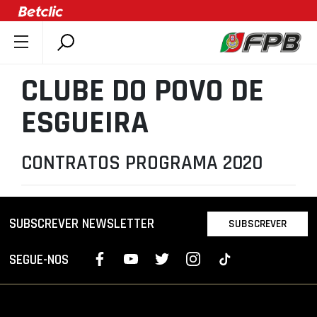
SOBRE A FPB
CLUBE DO POVO DE
DOCUMENTOS
ESGUEIRA
ÚLTIMAS
COMPETIÇÕES
CONTRATOS PROGRAMA 2020
ASSOCIAÇÕES
CLUBES
AGENTES
SUBSCREVER NEWSLETTER
SUBSCREVER
AGENDA
SEGUE-NOS
SELEÇÕES
MINIBASQUETE
ÁREA TÉCNICA