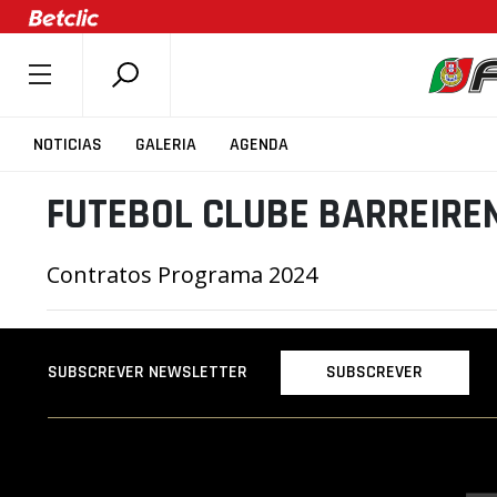
SOBRE A FPB
NOTICIAS
GALERIA
AGENDA
DOCUMENTOS
FUTEBOL CLUBE BARREIRE
ÚLTIMAS
COMPETIÇÕES
Contratos Programa 2024
ASSOCIAÇÕES
CLUBES
AGENTES
SUBSCREVER
SUBSCREVER NEWSLETTER
AGENDA
SELEÇÕES
MINIBASQUETE