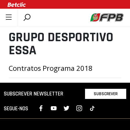
SOBRE A FPB
GRUPO DESPORTIVO
DOCUMENTOS
ESSA
ÚLTIMAS
COMPETIÇÕES
Contratos Programa 2018
ASSOCIAÇÕES
CLUBES
AGENTES
SUBSCREVER NEWSLETTER
SUBSCREVER
AGENDA
SELEÇÕES
SEGUE-NOS
MINIBASQUETE
ÁREA TÉCNICA