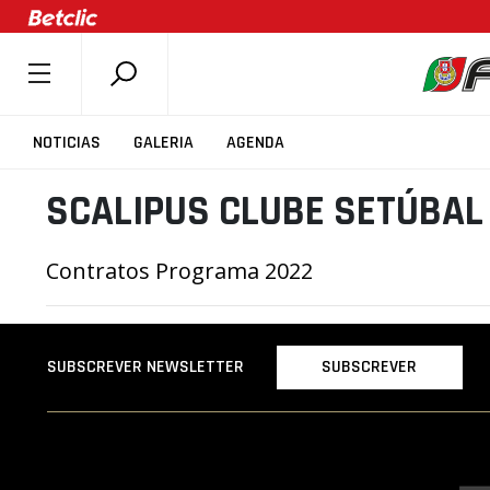
SOBRE A FPB
NOTICIAS
GALERIA
AGENDA
DOCUMENTOS
SCALIPUS CLUBE SETÚBAL
ÚLTIMAS
COMPETIÇÕES
Contratos Programa 2022
ASSOCIAÇÕES
CLUBES
AGENTES
SUBSCREVER
SUBSCREVER NEWSLETTER
AGENDA
SELEÇÕES
MINIBASQUETE