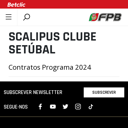
SOBRE A FPB
SCALIPUS CLUBE
DOCUMENTOS
SETÚBAL
ÚLTIMAS
COMPETIÇÕES
Contratos Programa 2024
ASSOCIAÇÕES
CLUBES
AGENTES
SUBSCREVER NEWSLETTER
SUBSCREVER
AGENDA
SELEÇÕES
SEGUE-NOS
MINIBASQUETE
ÁREA TÉCNICA