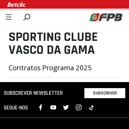
SOBRE A FPB
SPORTING CLUBE
DOCUMENTOS
VASCO DA GAMA
ÚLTIMAS
COMPETIÇÕES
Contratos Programa 2025
ASSOCIAÇÕES
CLUBES
AGENTES
SUBSCREVER NEWSLETTER
SUBSCREVER
AGENDA
SELEÇÕES
SEGUE-NOS
MINIBASQUETE
ÁREA TÉCNICA