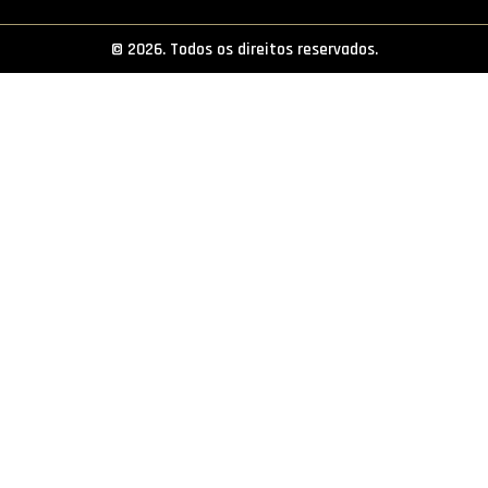
PROJETOS
© 2026. Todos os direitos reservados.
LIGA BETCLIC MASCULINA
LIGA BETCLIC FEMININA