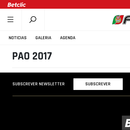
SOBRE A FPB
NOTICIAS
GALERIA
AGENDA
DOCUMENTOS
PAO 2017
ÚLTIMAS
COMPETIÇÕES
ASSOCIAÇÕES
SUBSCREVER
SUBSCREVER NEWSLETTER
CLUBES
AGENTES
AGENDA
SELEÇÕES
MINIBASQUETE