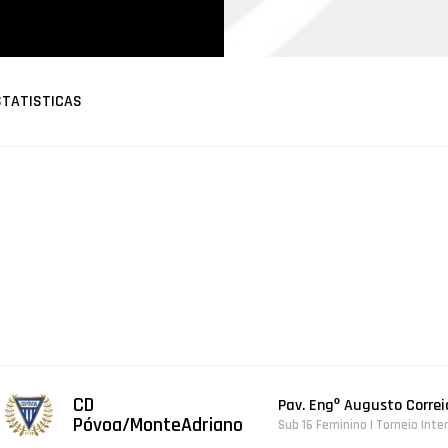
STATISTICAS
CD
Pav. Engº Augusto Correi
Póvoa/MonteAdriano
Sub 16 Feminino | Torneio Inte