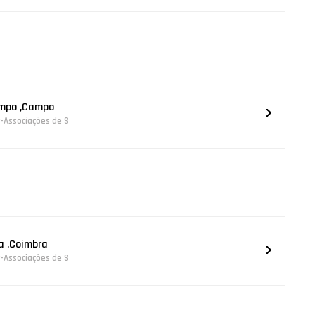
ampo ,Campo
r-Associações de S
a ,Coimbra
r-Associações de S