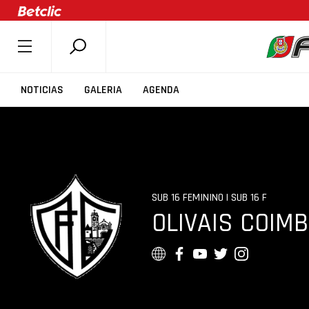
SOBRE A FPB
NOTICIAS
GALERIA
AGENDA
DOCUMENTOS
ÚLTIMAS
COMPETIÇÕES
ASSOCIAÇÕES
SUB 16 FEMININO | SUB 16 F
CLUBES
OLIVAIS COIM
AGENTES
AGENDA
SELEÇÕES
MINIBASQUETE