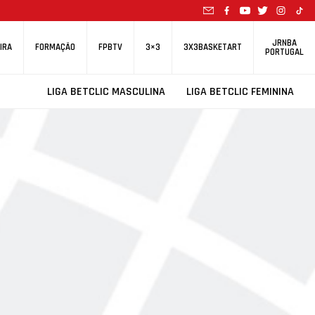
JRNBA
IRA
FORMAÇÃO
FPBTV
3×3
3X3BASKETART
PORTUGAL
LIGA BETCLIC MASCULINA
LIGA BETCLIC FEMININA