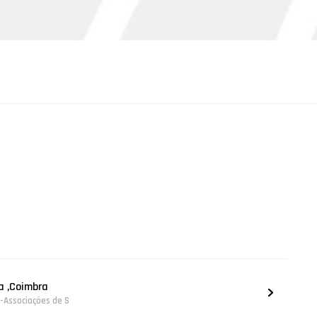
a ,Coimbra
r-Associações de S