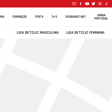
JRNBA
IRA
FORMAÇÃO
FPBTV
3×3
3X3BASKETART
PORTUGAL
LIGA BETCLIC MASCULINA
LIGA BETCLIC FEMININA