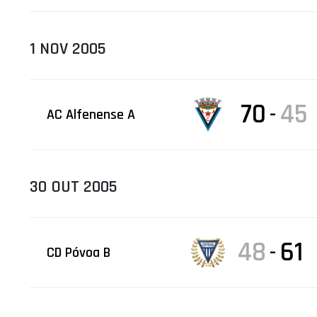
1 NOV 2005
70
45
-
AC Alfenense A
30 OUT 2005
48
61
-
CD Póvoa B