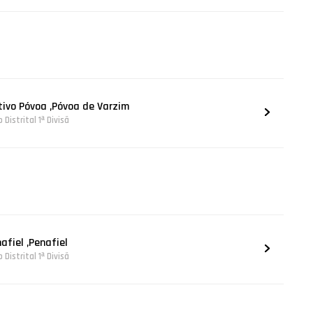
tivo Póvoa ,Póvoa de Varzim
Distrital 1ª Divisã
afiel ,Penafiel
Distrital 1ª Divisã