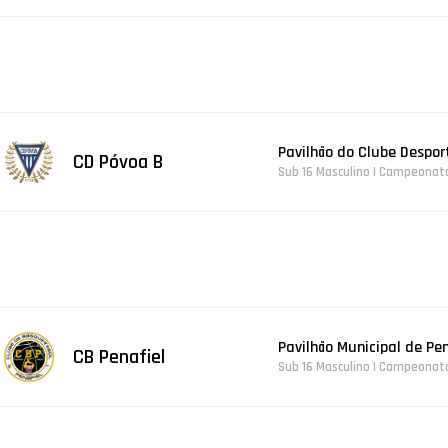
Pavilhão do Clube Despor
CD Póvoa B
Sub 16 Masculino | Campeonato 
Pavilhão Municipal de Pen
CB Penafiel
Sub 16 Masculino | Campeonato 