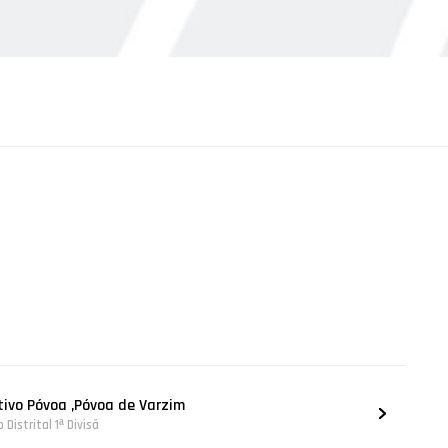
tivo Póvoa ,Póvoa de Varzim
Distrital 1ª Divisã