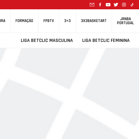
JRNBA
IRA
FORMAÇÃO
FPBTV
3×3
3X3BASKETART
PORTUGAL
LIGA BETCLIC MASCULINA
LIGA BETCLIC FEMININA