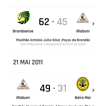
62
45
-
Brandoense
Illiabum
Pavilhão António Júlio Silva ,Paços de Brandão
Sub 14 Masculino | Campeonato Distrital de Sub14
21 MAI 2011
49
31
-
Illiabum
Beira Mar