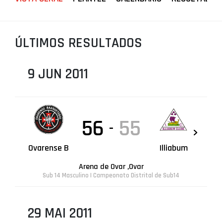
PROJETOS
LIGA BETCLIC MASCULINA
ÚLTIMOS RESULTADOS
LIGA BETCLIC FEMININA
9 JUN 2011
56
55
-
Ovarense B
Illiabum
Arena de Ovar ,Ovar
Sub 14 Masculino | Campeonato Distrital de Sub14
29 MAI 2011