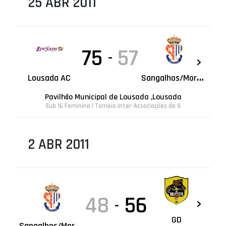
25 ABR 2011
75
57
-
S
angalhos/Moreira
Lousada AC
Pavilhão Municipal de Lousada ,Lousada
Sub 16 Feminino | Torneio Inter-Associações de S
2 ABR 2011
48
56
-
GD
S
angalhos/Moreira