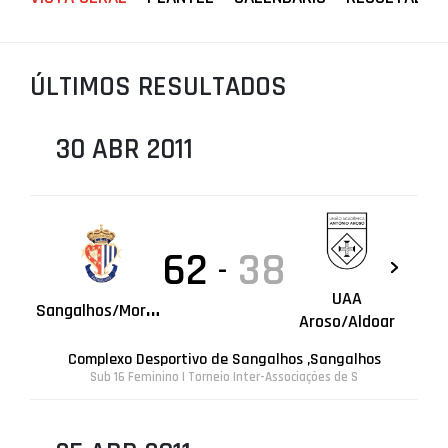
PROJETOS
LIGA BETCLIC MASCULINA
ÚLTIMOS RESULTADOS
LIGA BETCLIC FEMININA
30 ABR 2011
62
38
-
UAA
S
angalhos/Moreira
Aroso/Aldoar
Complexo Desportivo de Sangalhos ,Sangalhos
Sub 16 Feminino | Torneio Inter-Associações de S