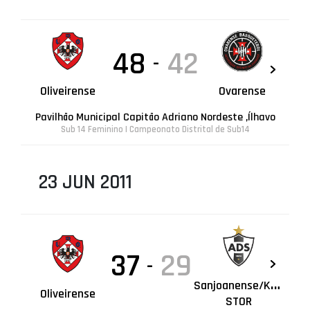
48
42
-
Oliveirense
Ovarense
Pavilhão Municipal Capitão Adriano Nordeste ,Ílhavo
Sub 14 Feminino | Campeonato Distrital de Sub14
23 JUN 2011
37
29
-
S
anjoanense/KAYAK
Oliveirense
STOR