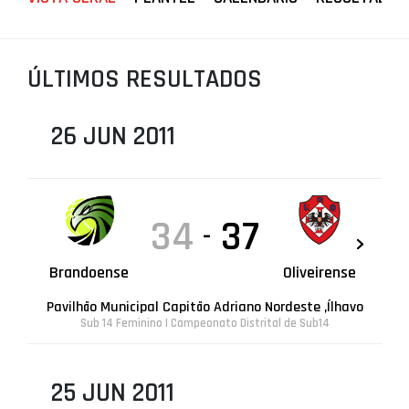
PROJETOS
LIGA BETCLIC MASCULINA
ÚLTIMOS RESULTADOS
LIGA BETCLIC FEMININA
26 JUN 2011
34
37
-
Brandoense
Oliveirense
Pavilhão Municipal Capitão Adriano Nordeste ,Ílhavo
Sub 14 Feminino | Campeonato Distrital de Sub14
25 JUN 2011