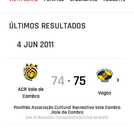
PROJETOS
LIGA BETCLIC MASCULINA
ÚLTIMOS RESULTADOS
LIGA BETCLIC FEMININA
4 JUN 2011
74
75
-
ACR Vale de
Vagos
Cambra
Pavilhão Associação Cultural Recreativo Vale Cambra
,Vale de Cambra
Sub 14 Masculino | Campeonato Distrital de Sub14