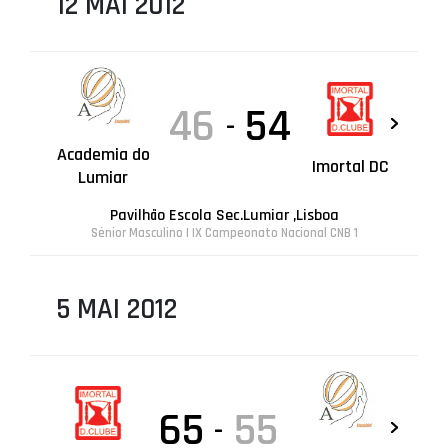
12 MAI 2012
46
54
-
Academia do
Imortal DC
Lumiar
Pavilhão Escola Sec.Lumiar ,Lisboa
Sénior Masculino | IX Campeonato Nacional CNB 1
5 MAI 2012
65
55
-