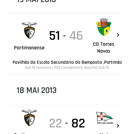
51
46
-
CD Torres
Portimonense
Novas
Pavilhão da Escola Secundária da Bemposta ,Portimão
Sub 16 Feminino | XXV Campeonato Nacional Sub 16
18 MAI 2013
22
82
-