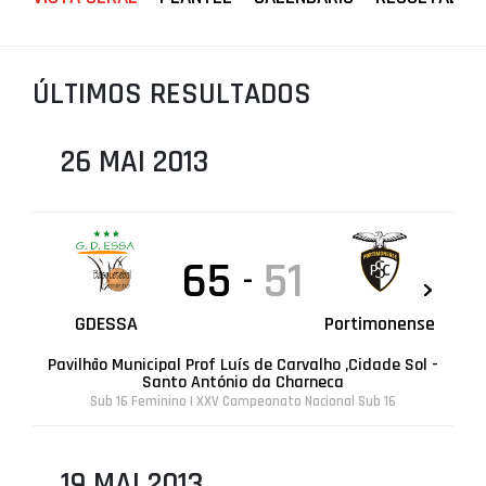
PROJETOS
LIGA BETCLIC MASCULINA
ÚLTIMOS RESULTADOS
LIGA BETCLIC FEMININA
26 MAI 2013
65
51
-
GDESSA
Portimonense
Pavilhão Municipal Prof Luís de Carvalho ,Cidade Sol -
Santo António da Charneca
Sub 16 Feminino | XXV Campeonato Nacional Sub 16
19 MAI 2013