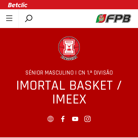
SOBRE A FPB
DOCUMENTOS
ÚLTIMAS
COMPETIÇÕES
ASSOCIAÇÕES
SÉNIOR MASCULINO | CN 1.ª DIVISÃO
IMORTAL BASKET /
CLUBES
AGENTES
IMEEX
AGENDA
SELEÇÕES
MINIBASQUETE
ÁREA TÉCNICA