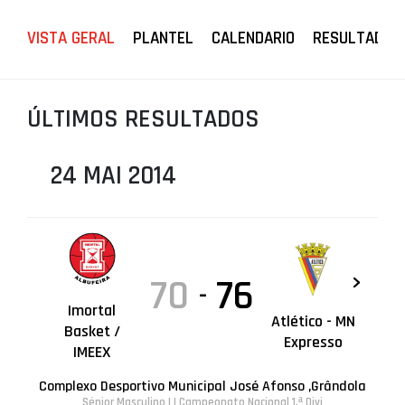
PROJETOS
VISTA GERAL
PLANTEL
CALENDARIO
RESULTADOS
LIGA BETCLIC MASCULINA
LIGA BETCLIC FEMININA
ÚLTIMOS RESULTADOS
24 MAI 2014
70
76
-
Imortal
Atlético - MN
Basket /
Expresso
IMEEX
Complexo Desportivo Municipal José Afonso ,Grândola
Sénior Masculino | I Campeonato Nacional 1.ª Divi