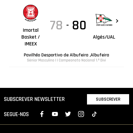
78
80
-
Imortal
Basket /
Algés/UAL
IMEEX
Pavilhão Desportivo de Albufeira ,Albufeira
Sénior Masculino | I Campeonato Nacional 1.ª Divi
SUBSCREVER NEWSLETTER
SUBSCREVER
SEGUE-NOS