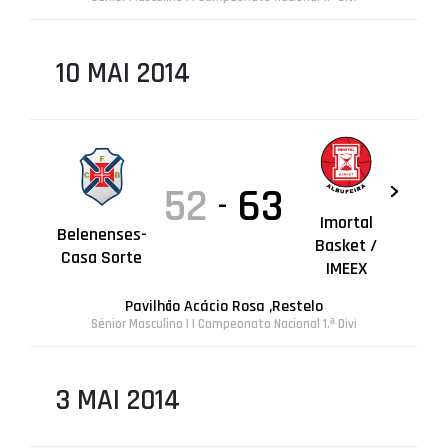
10 MAI 2014
52
63
-
Imortal
Belenenses-
Basket /
Casa Sorte
IMEEX
Pavilhão Acácio Rosa ,Restelo
Sénior Masculino | I Campeonato Nacional 1.ª Divi
3 MAI 2014