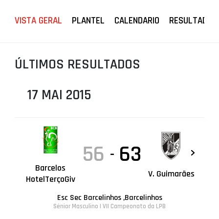
PROJETOS
VISTA GERAL
PLANTEL
CALENDARIO
RESULTADOS
LIGA BETCLIC MASCULINA
LIGA BETCLIC FEMININA
ÚLTIMOS RESULTADOS
17 MAI 2015
56
63
-
Barcelos
V. Guimarães
HotelTerçoGiv
Esc Sec Barcelinhos ,Barcelinhos
Sénior Masculino | VII Campeonato da LPB