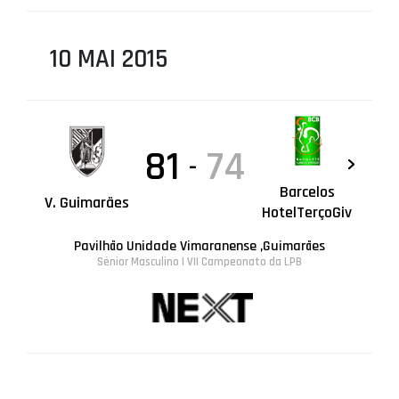
10 MAI 2015
81
74
-
Barcelos
V. Guimarães
HotelTerçoGiv
Pavilhão Unidade Vimaranense ,Guimarães
Sénior Masculino | VII Campeonato da LPB