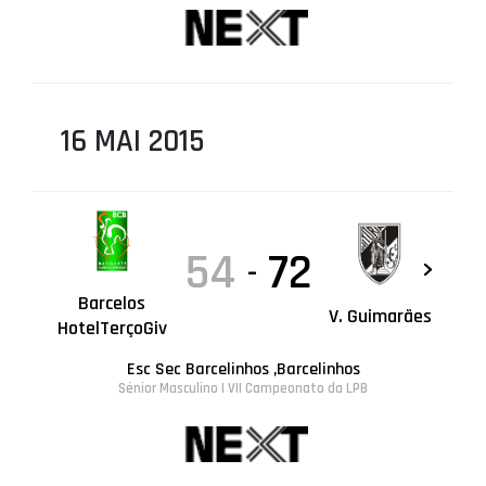
16 MAI 2015
54
72
-
Barcelos
V. Guimarães
HotelTerçoGiv
Esc Sec Barcelinhos ,Barcelinhos
Sénior Masculino | VII Campeonato da LPB