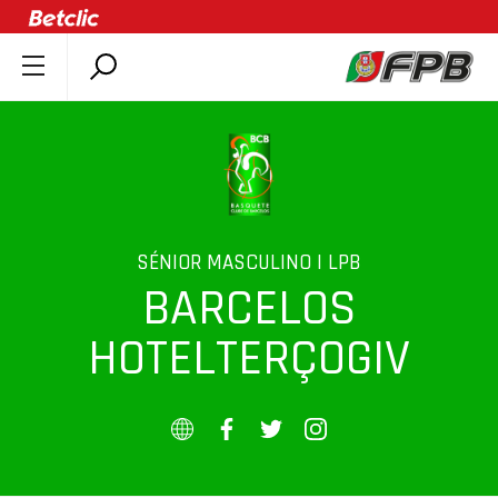
SOBRE A FPB
DOCUMENTOS
ÚLTIMAS
COMPETIÇÕES
ASSOCIAÇÕES
SÉNIOR MASCULINO | LPB
BARCELOS
CLUBES
AGENTES
HOTELTERÇOGIV
AGENDA
SELEÇÕES
MINIBASQUETE
ÁREA TÉCNICA