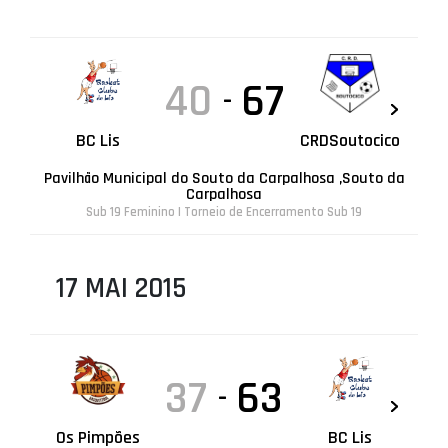
40
67
-
BC Lis
CRDSoutocico
Pavilhão Municipal do Souto da Carpalhosa ,Souto da
Carpalhosa
Sub 19 Feminino | Torneio de Encerramento Sub 19
17 MAI 2015
37
63
-
Os Pimpões
BC Lis