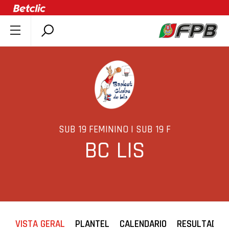
SOBRE A FPB
DOCUMENTOS
ÚLTIMAS
COMPETIÇÕES
ASSOCIAÇÕES
SUB 19 FEMININO | SUB 19 F
CLUBES
BC LIS
AGENTES
AGENDA
SELEÇÕES
MINIBASQUETE
ÁREA TÉCNICA
VISTA GERAL
PLANTEL
CALENDARIO
RESULTADOS