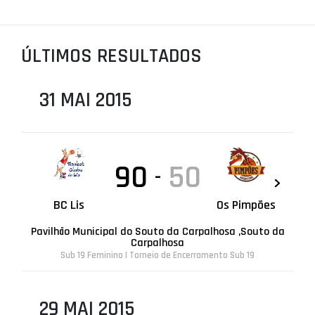
PROJETOS
LIGA BETCLIC MASCULINA
ÚLTIMOS RESULTADOS
LIGA BETCLIC FEMININA
31 MAI 2015
90
50
-
BC Lis
Os Pimpões
Pavilhão Municipal do Souto da Carpalhosa ,Souto da
Carpalhosa
Sub 19 Feminino | Torneio de Encerramento Sub 19
29 MAI 2015