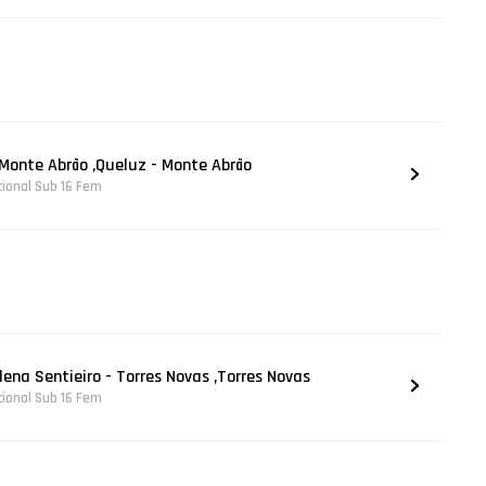
 Monte Abrão ,Queluz - Monte Abrão
acional Sub 16 Fem
lena Sentieiro - Torres Novas ,Torres Novas
acional Sub 16 Fem