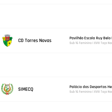
Pavilhão Escola Ruy Belo
CD Torres Novas
Sub 16 Feminino | XVIII Taça N
Palácio dos Desportos He
SIMECQ
Sub 16 Feminino | XVIII Taça N