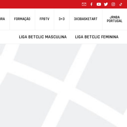
JRNBA
IRA
FORMAÇÃO
FPBTV
3×3
3X3BASKETART
PORTUGAL
LIGA BETCLIC MASCULINA
LIGA BETCLIC FEMININA