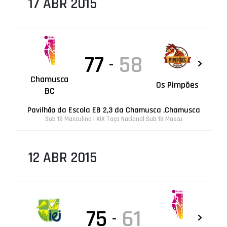
17 ABR 2015
77
58
-
Chamusca
Os Pimpões
BC
Pavilhão da Escola EB 2,3 da Chamusca ,Chamusca
Sub 18 Masculino | XIX Taça Nacional Sub 18 Mascu
12 ABR 2015
75
61
-