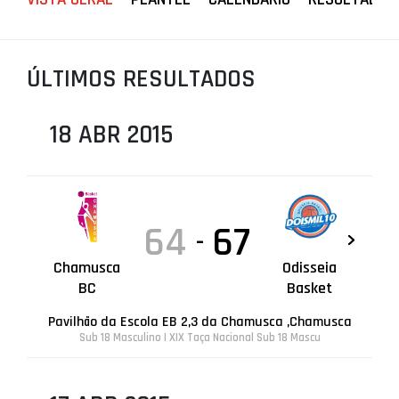
PROJETOS
LIGA BETCLIC MASCULINA
ÚLTIMOS RESULTADOS
LIGA BETCLIC FEMININA
18 ABR 2015
64
67
-
Chamusca
Odisseia
BC
Basket
Pavilhão da Escola EB 2,3 da Chamusca ,Chamusca
Sub 18 Masculino | XIX Taça Nacional Sub 18 Mascu