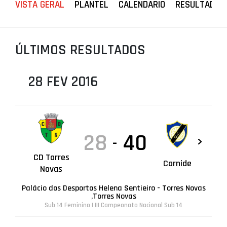
VISTA GERAL
PLANTEL
CALENDARIO
RESULTADOS
PROJETOS
LIGA BETCLIC MASCULINA
ÚLTIMOS RESULTADOS
LIGA BETCLIC FEMININA
28 FEV 2016
28
40
-
CD Torres
Carnide
Novas
Palácio dos Desportos Helena Sentieiro - Torres Novas
,Torres Novas
Sub 14 Feminino | III Campeonato Nacional Sub 14