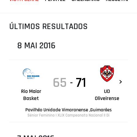
PROJETOS
LIGA BETCLIC MASCULINA
ÚLTIMOS RESULTADOS
LIGA BETCLIC FEMININA
8 MAI 2016
65
71
-
Rio Maior
UD
Basket
Oliveirense
Pavilhão Unidade Vimaranense ,Guimarães
Sénior Feminino | XLIX Campeonato Nacional II Di