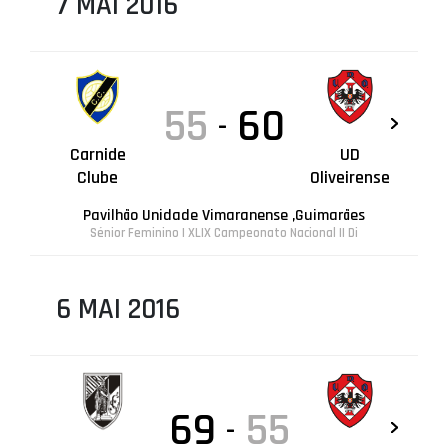
7 MAI 2016
55
60
-
Carnide
UD
Clube
Oliveirense
Pavilhão Unidade Vimaranense ,Guimarães
Sénior Feminino | XLIX Campeonato Nacional II Di
6 MAI 2016
69
55
-