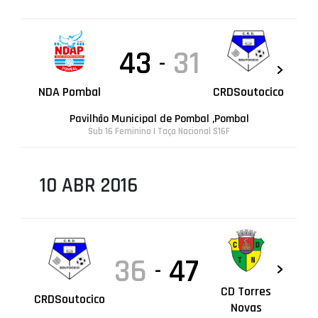
43
31
-
NDA Pombal
CRDSoutocico
Pavilhão Municipal de Pombal ,Pombal
Sub 16 Feminino | Taça Nacional S16F
10 ABR 2016
36
47
-
CD Torres
CRDSoutocico
Novas