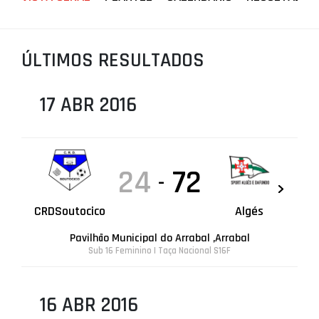
PROJETOS
LIGA BETCLIC MASCULINA
ÚLTIMOS RESULTADOS
LIGA BETCLIC FEMININA
17 ABR 2016
24
72
-
CRDSoutocico
Algés
Pavilhão Municipal do Arrabal ,Arrabal
Sub 16 Feminino | Taça Nacional S16F
16 ABR 2016