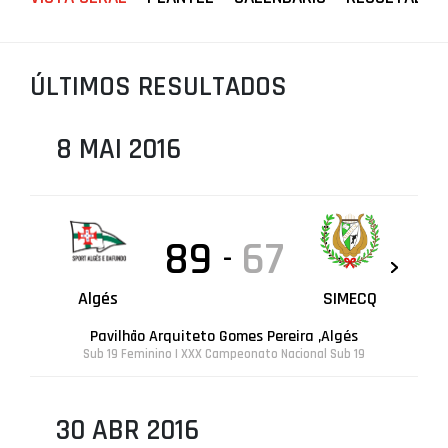
PROJETOS
LIGA BETCLIC MASCULINA
ÚLTIMOS RESULTADOS
LIGA BETCLIC FEMININA
8 MAI 2016
89
67
-
Algés
SIMECQ
Pavilhão Arquiteto Gomes Pereira ,Algés
Sub 19 Feminino | XXX Campeonato Nacional Sub 19
30 ABR 2016