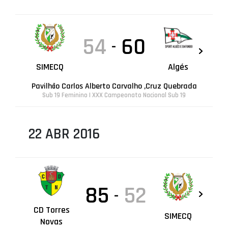
54
60
-
SIMECQ
Algés
Pavilhão Carlos Alberto Carvalho ,Cruz Quebrada
Sub 19 Feminino | XXX Campeonato Nacional Sub 19
22 ABR 2016
85
52
-
CD Torres
SIMECQ
Novas