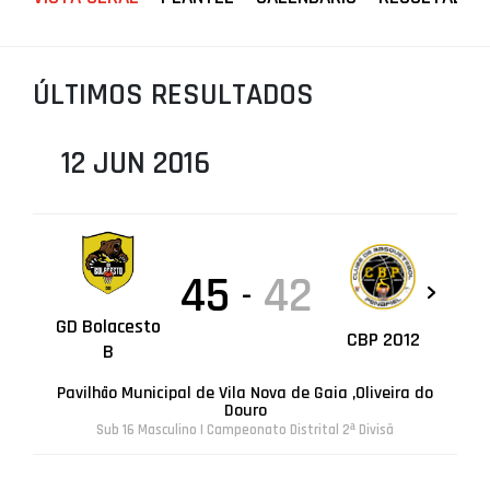
PROJETOS
LIGA BETCLIC MASCULINA
ÚLTIMOS RESULTADOS
LIGA BETCLIC FEMININA
12 JUN 2016
45
42
-
GD Bolacesto
CBP 2012
B
Pavilhão Municipal de Vila Nova de Gaia ,Oliveira do
Douro
Sub 16 Masculino | Campeonato Distrital 2ª Divisã