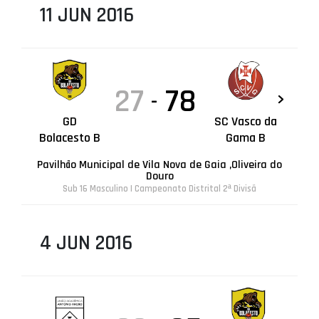
11 JUN 2016
27
78
-
GD
SC Vasco da
Bolacesto B
Gama B
Pavilhão Municipal de Vila Nova de Gaia ,Oliveira do
Douro
Sub 16 Masculino | Campeonato Distrital 2ª Divisã
4 JUN 2016