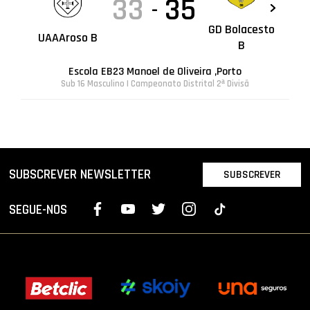
33
35
-
GD Bolacesto
UAAAroso B
B
Escola EB23 Manoel de Oliveira ,Porto
Sub 16 Masculino | Campeonato Distrital 2ª Divisã
SUBSCREVER NEWSLETTER
SUBSCREVER
SEGUE-NOS