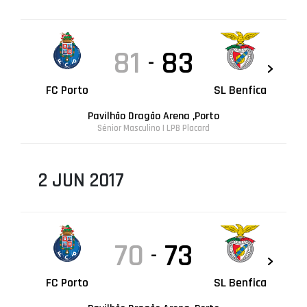
81
83
-
FC Porto
SL Benfica
Pavilhão Dragão Arena ,Porto
Sénior Masculino | LPB Placard
2 JUN 2017
70
73
-
FC Porto
SL Benfica