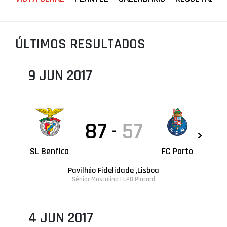
PROJETOS
LIGA BETCLIC MASCULINA
ÚLTIMOS RESULTADOS
LIGA BETCLIC FEMININA
9 JUN 2017
87
57
-
SL Benfica
FC Porto
Pavilhão Fidelidade ,Lisboa
Sénior Masculino | LPB Placard
4 JUN 2017