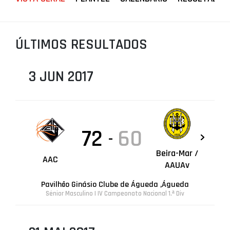
PROJETOS
LIGA BETCLIC MASCULINA
ÚLTIMOS RESULTADOS
LIGA BETCLIC FEMININA
3 JUN 2017
72
60
-
Beira-Mar /
AAC
AAUAv
Pavilhão Ginásio Clube de Águeda ,Águeda
Sénior Masculino | IV Campeonato Nacional 1.ª Div