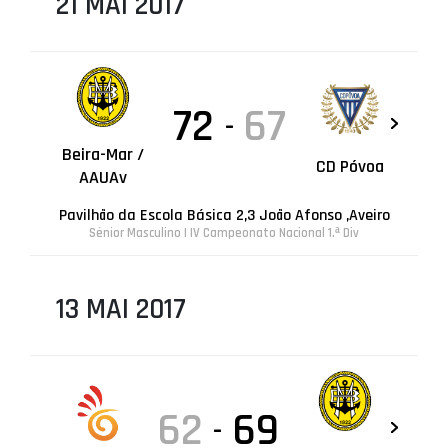
21 MAI 2017
72
67
-
Beira-Mar /
CD Póvoa
AAUAv
Pavilhão da Escola Básica 2,3 João Afonso ,Aveiro
Sénior Masculino | IV Campeonato Nacional 1.ª Div
13 MAI 2017
62
69
-