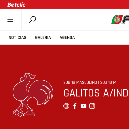
SOBRE A FPB
NOTICIAS
GALERIA
AGENDA
DOCUMENTOS
ÚLTIMAS
COMPETIÇÕES
ASSOCIAÇÕES
SUB 18 MASCULINO | SUB 18 M
CLUBES
GALITOS A/IN
AGENTES
AGENDA
SELEÇÕES
MINIBASQUETE