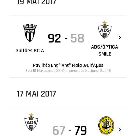
19 MAI 2017
92
58
-
ADS/ÓPTICA
Guifões SC A
SMILE
Pavilhão Engº Antº Maia ,GuifÃµes
Sub 18 Masculino | XXI Campeonato Nacional Sub 18
17 MAI 2017
67
79
-