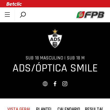
SOBRE A FPB
DOCUMENTOS
ÚLTIMAS
COMPETIÇÕES
ASSOCIAÇÕES
SUB 18 MASCULINO | SUB 18 M
ADS/ÓPTICA SMILE
CLUBES
AGENTES
AGENDA
SELEÇÕES
MINIBASQUETE
ÁREA TÉCNICA
VISTA GERAL
PLANTEL
CALENDARIO
RESULTADOS