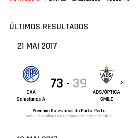
PROJETOS
LIGA BETCLIC MASCULINA
ÚLTIMOS RESULTADOS
LIGA BETCLIC FEMININA
21 MAI 2017
73
39
-
CAA
ADS/ÓPTICA
Salesianos A
SMILE
Pavilhão Salesianos do Porto ,Porto
Sub 18 Masculino | XXI Campeonato Nacional Sub 18