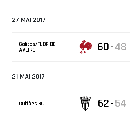
27 MAI 2017
60
48
Galitos/FLOR DE
-
AVEIRO
21 MAI 2017
62
54
-
Guifões SC