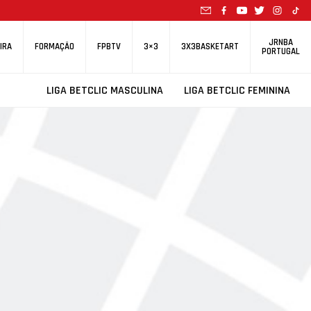
JRNBA
IRA
FORMAÇÃO
FPBTV
3×3
3X3BASKETART
PORTUGAL
LIGA BETCLIC MASCULINA
LIGA BETCLIC FEMININA