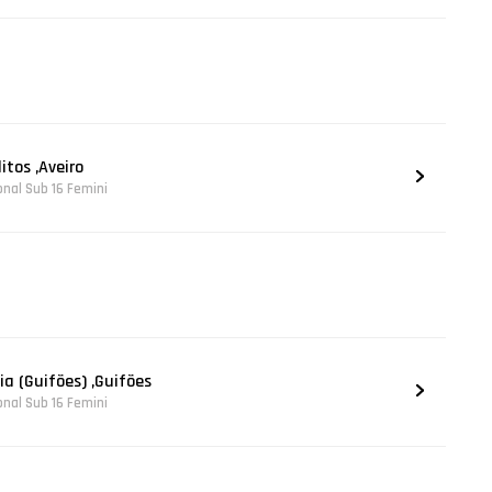
itos ,Aveiro
onal Sub 16 Femini
ia (Guifões) ,Guifões
onal Sub 16 Femini