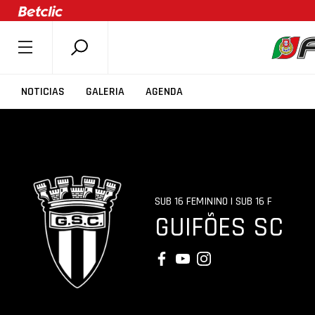
SOBRE A FPB
NOTICIAS
GALERIA
AGENDA
DOCUMENTOS
ÚLTIMAS
COMPETIÇÕES
ASSOCIAÇÕES
SUB 16 FEMININO | SUB 16 F
CLUBES
GUIFÕES SC
AGENTES
AGENDA
SELEÇÕES
MINIBASQUETE