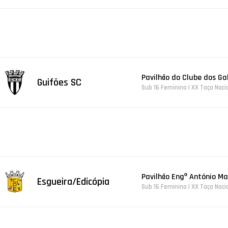
Pavilhão do Clube dos Gal
Guifões SC
Sub 16 Feminino | XX Taça Naci
Pavilhão Engº António Ma
Esgueira/Edicópia
Sub 16 Feminino | XX Taça Naci