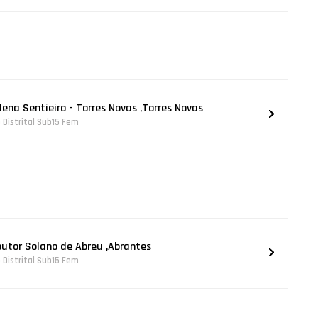
lena Sentieiro - Torres Novas ,Torres Novas
Distrital Sub15 Fem
outor Solano de Abreu ,Abrantes
Distrital Sub15 Fem