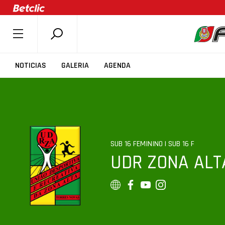
SOBRE A FPB
NOTICIAS
GALERIA
AGENDA
DOCUMENTOS
ÚLTIMAS
COMPETIÇÕES
ASSOCIAÇÕES
SUB 16 FEMININO | SUB 16 F
CLUBES
UDR ZONA ALT
AGENTES
AGENDA
SELEÇÕES
MINIBASQUETE