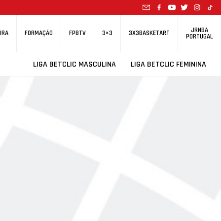
JRNBA
IRA
FORMAÇÃO
FPBTV
3×3
3X3BASKETART
PORTUGAL
LIGA BETCLIC MASCULINA
LIGA BETCLIC FEMININA