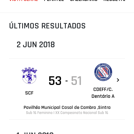
PROJETOS
LIGA BETCLIC MASCULINA
ÚLTIMOS RESULTADOS
LIGA BETCLIC FEMININA
2 JUN 2018
53
51
-
CDEFF/C.
SCF
Dentário A
Pavilhão Municipal Casal de Cambra ,Sintra
Sub 16 Feminino | XX Campeonato Nacional Sub 16