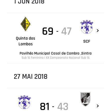
1 JUN 2018
69
47
-
Quinta dos
SCF
Lombos
Pavilhão Municipal Casal de Cambra ,Sintra
Sub 16 Feminino | XX Campeonato Nacional Sub 16
27 MAI 2018
81
43
-